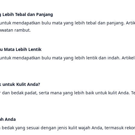
Lebih Tebal dan Panjang
tuk mendapatkan bulu mata yang lebih tebal dan panjang. Artike
awatan rambut.
u Mata Lebih Lentik
tuk mendapatkan bulu mata yang lebih lentik dan indah. Artikel 
k untuk Kulit Anda?
 dan bedak padat, serta mana yang lebih baik untuk kulit Anda. T
jah Anda
ih bedak yang sesuai dengan jenis kulit wajah Anda, termasuk rek