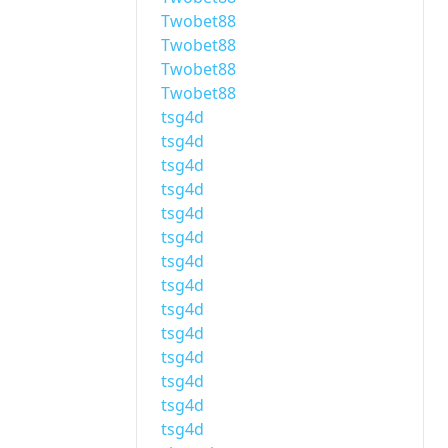
Twobet88
Twobet88
Twobet88
Twobet88
tsg4d
tsg4d
tsg4d
tsg4d
tsg4d
tsg4d
tsg4d
tsg4d
tsg4d
tsg4d
tsg4d
tsg4d
tsg4d
tsg4d