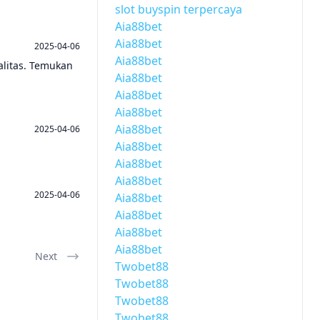
slot buyspin terpercaya
Aia88bet
Aia88bet
2025-04-06
Aia88bet
litas. Temukan
Aia88bet
Aia88bet
Aia88bet
Aia88bet
2025-04-06
Aia88bet
Aia88bet
Aia88bet
2025-04-06
Aia88bet
Aia88bet
Aia88bet
Aia88bet
Next
Twobet88
Twobet88
Twobet88
Twobet88