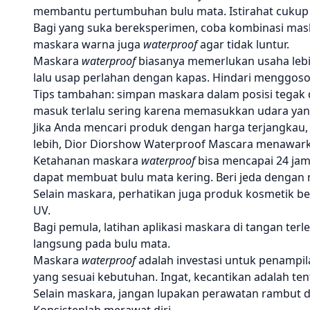
membantu pertumbuhan bulu mata. Istirahat cukup 
Bagi yang suka bereksperimen, coba kombinasi mask
maskara warna juga
waterproof
agar tidak luntur.
Maskara
waterproof
biasanya memerlukan usaha leb
lalu usap perlahan dengan kapas. Hindari menggosok
Tips tambahan: simpan maskara dalam posisi tegak 
masuk terlalu sering karena memasukkan udara ya
Jika Anda mencari produk dengan harga terjangkau,
lebih, Dior Diorshow Waterproof Mascara menawar
Ketahanan maskara
waterproof
bisa mencapai 24 ja
dapat membuat bulu mata kering. Beri jeda dengan 
Selain maskara, perhatikan juga produk kosmetik be
UV.
Bagi pemula, latihan aplikasi maskara di tangan ter
langsung pada bulu mata.
Maskara
waterproof
adalah investasi untuk penampi
yang sesuai kebutuhan. Ingat, kecantikan adalah te
Selain maskara, jangan lupakan perawatan rambut da