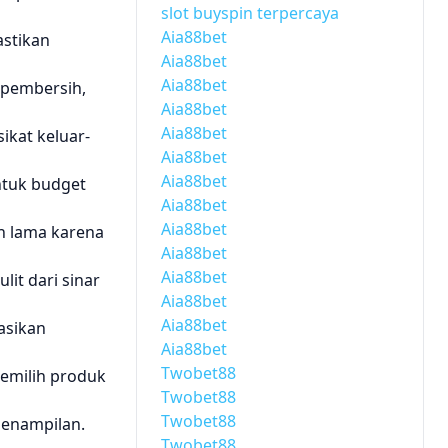
slot buyspin terpercaya
Aia88bet
astikan
Aia88bet
Aia88bet
 pembersih,
Aia88bet
Aia88bet
ikat keluar-
Aia88bet
Aia88bet
ntuk budget
Aia88bet
Aia88bet
n lama karena
Aia88bet
Aia88bet
it dari sinar
Aia88bet
Aia88bet
asikan
Aia88bet
Twobet88
memilih produk
Twobet88
Twobet88
enampilan.
Twobet88