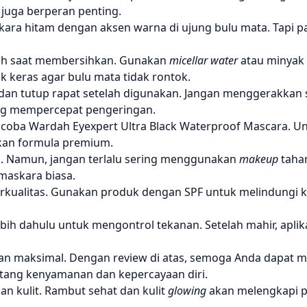
juga berperan penting.
ara hitam dengan aksen warna di ujung bulu mata. Tapi p
ih saat membersihkan. Gunakan
micellar water
atau minyak
 keras agar bulu mata tidak rontok.
dan tutup rapat setelah digunakan. Jangan menggerakkan s
ng mempercepat pengeringan.
 coba Wardah Eyexpert Ultra Black Waterproof Mascara. U
kan formula premium.
m. Namun, jangan terlalu sering menggunakan
makeup
taha
maskara biasa.
rkualitas. Gunakan produk dengan SPF untuk melindungi kul
lebih dahulu untuk mengontrol tekanan. Setelah mahir, aplik
lan maksimal. Dengan review di atas, semoga Anda dapat 
ntang kenyamanan dan kepercayaan diri.
n kulit. Rambut sehat dan kulit
glowing
akan melengkapi p