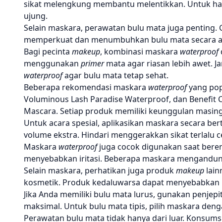
sikat melengkung membantu melentikkan. Untuk hasi
ujung.
Selain maskara, perawatan bulu mata juga penting
memperkuat dan menumbuhkan bulu mata secara a
Bagi pecinta
makeup
, kombinasi maskara
waterproof
menggunakan
primer
mata agar riasan lebih awet.
waterproof
agar bulu mata tetap sehat.
Beberapa rekomendasi maskara
waterproof
yang popu
Voluminous Lash Paradise Waterproof, dan Benefit 
Mascara. Setiap produk memiliki keunggulan masin
Untuk acara spesial, aplikasikan maskara secara bert
volume ekstra. Hindari menggerakkan sikat terlalu cep
Maskara
waterproof
juga cocok digunakan saat bere
menyebabkan iritasi. Beberapa maskara mengandung
Selain maskara, perhatikan juga produk
makeup
lain
kosmetik. Produk kedaluwarsa dapat menyebabkan iri
Jika Anda memiliki bulu mata lurus, gunakan penjepi
maksimal. Untuk bulu mata tipis, pilih maskara deng
Perawatan bulu mata tidak hanya dari luar. Konsums