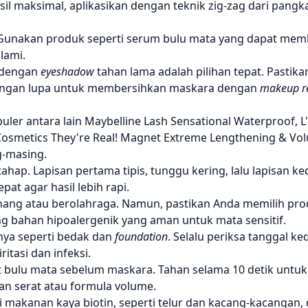
l maksimal, aplikasikan dengan teknik zig-zag dari pangk
. Gunakan produk seperti serum bulu mata yang dapat me
lami.
dengan
eyeshadow
tahan lama adalah pilihan tepat. Pastik
 Jangan lupa untuk membersihkan maskara dengan
makeup r
ler antara lain Maybelline Lash Sensational Waterproof, L'
Cosmetics They're Real! Magnet Extreme Lengthening & Vo
g-masing.
ahap. Lapisan pertama tipis, tunggu kering, lalu lapisan k
at agar hasil lebih rapi.
nang atau berolahraga. Namun, pastikan Anda memilih pro
 bahan hipoalergenik yang aman untuk mata sensitif.
nya seperti bedak dan
foundation
. Selalu periksa tanggal k
tasi dan infeksi.
t bulu mata sebelum maskara. Tahan selama 10 detik untuk h
an serat atau formula volume.
i makanan kaya biotin, seperti telur dan kacang-kacangan,