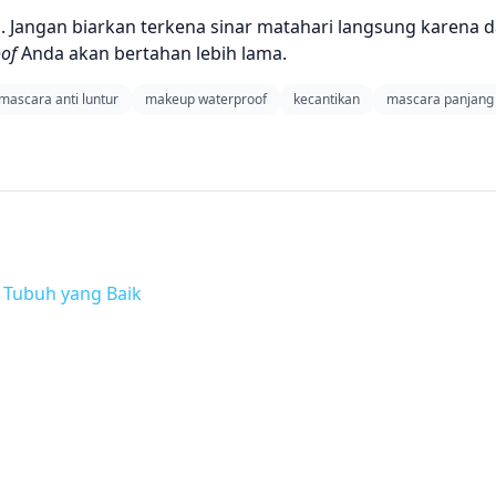
g. Jangan biarkan terkena sinar matahari langsung karena
of
Anda akan bertahan lebih lama.
mascara anti luntur
makeup waterproof
kecantikan
mascara panjang
 Tubuh yang Baik