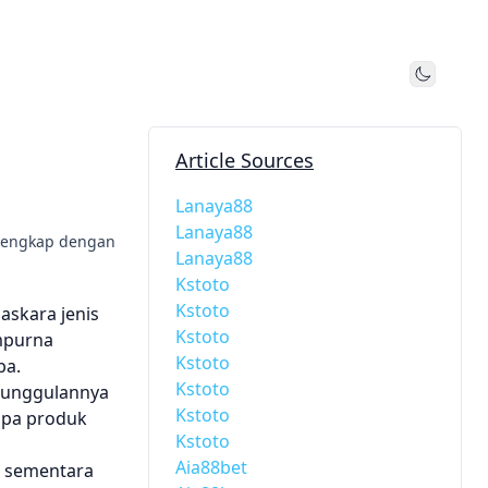
Toggle
Article Sources
Lanaya88
Lanaya88
 lengkap dengan
Lanaya88
Kstoto
Kstoto
Maskara jenis
Kstoto
empurna
Kstoto
ba.
Kstoto
Keunggulannya
Kstoto
apa produk
Kstoto
Aia88bet
, sementara