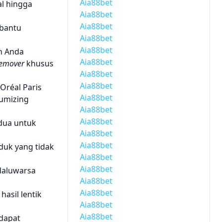
Aia88bet
al hingga
Aia88bet
Aia88bet
mbantu
Aia88bet
Aia88bet
an Anda
Aia88bet
emover
khusus
Aia88bet
Aia88bet
Oréal Paris
Aia88bet
lumizing
Aia88bet
Aia88bet
edua untuk
Aia88bet
Aia88bet
duk yang tidak
Aia88bet
Aia88bet
edaluwarsa
Aia88bet
Aia88bet
asil lentik
Aia88bet
Aia88bet
 dapat