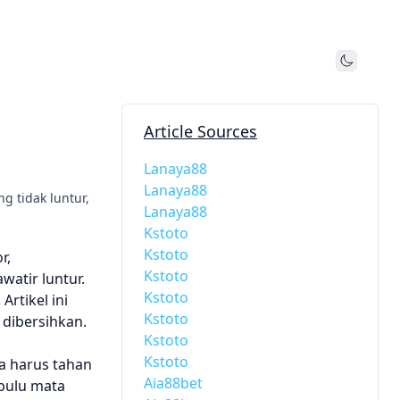
Toggle
Article Sources
Lanaya88
Lanaya88
g tidak luntur,
Lanaya88
Kstoto
Kstoto
r,
Kstoto
watir luntur.
Kstoto
rtikel ini
Kstoto
dibersihkan.
Kstoto
Kstoto
a harus tahan
Aia88bet
 bulu mata