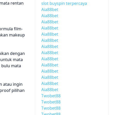
 mata rentan
slot buyspin terpercaya
Aia88bet
Aia88bet
Aia88bet
Aia88bet
ormula film-
Aia88bet
nakan makeup
Aia88bet
Aia88bet
Aia88bet
aikan dengan
Aia88bet
e untuk mata
Aia88bet
r bulu mata
Aia88bet
Aia88bet
Aia88bet
n atau ingin
Aia88bet
roof pilihan
Twobet88
Twobet88
Twobet88
Twobet88