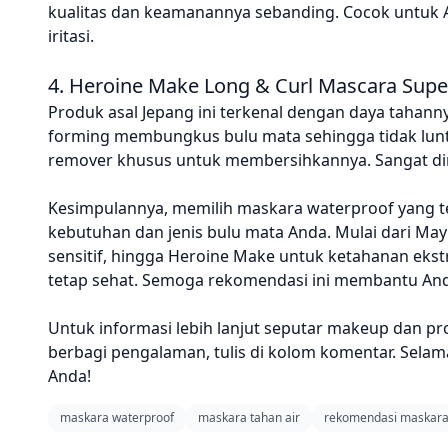
kualitas dan keamanannya sebanding. Cocok untuk An
iritasi.
4. Heroine Make Long & Curl Mascara Supe
Produk asal Jepang ini terkenal dengan daya tahann
forming membungkus bulu mata sehingga tidak lun
remover khusus untuk membersihkannya. Sangat dir
Kesimpulannya, memilih maskara waterproof yang t
kebutuhan dan jenis bulu mata Anda. Mulai dari Mayb
sensitif, hingga Heroine Make untuk ketahanan eks
tetap sehat. Semoga rekomendasi ini membantu An
Untuk informasi lebih lanjut seputar makeup dan prod
berbagi pengalaman, tulis di kolom komentar. Selam
Anda!
maskara waterproof
maskara tahan air
rekomendasi maskar