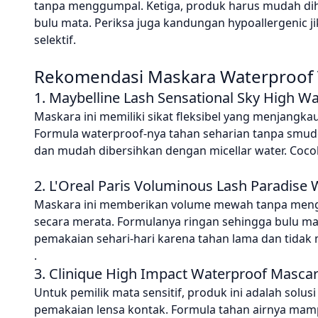
tanpa menggumpal. Ketiga, produk harus mudah di
bulu mata. Periksa juga kandungan hypoallergenic jik
selektif.
Rekomendasi Maskara Waterproof 
1. Maybelline Lash Sensational Sky High W
Maskara ini memiliki sikat fleksibel yang menjangk
Formula waterproof-nya tahan seharian tanpa smu
dan mudah dibersihkan dengan micellar water. Cocok 
2. L'Oreal Paris Voluminous Lash Paradise
Maskara ini memberikan volume mewah tanpa menggu
secara merata. Formulanya ringan sehingga bulu ma
pemakaian sehari-hari karena tahan lama dan tidak 
.
3. Clinique High Impact Waterproof Masca
Untuk pemilik mata sensitif, produk ini adalah solus
pemakaian lensa kontak. Formula tahan airnya mampu