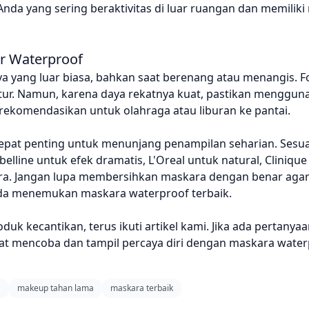
da yang sering beraktivitas di luar ruangan dan memiliki
r Waterproof
ya yang luar biasa, bahkan saat berenang atau menangis. F
tur. Namun, karena daya rekatnya kuat, pastikan menggu
ekomendasikan untuk olahraga atau liburan ke pantai.
epat penting untuk menunjang penampilan seharian. Sesu
elline untuk efek dramatis, L'Oreal untuk natural, Cliniqu
tra. Jangan lupa membersihkan maskara dengan benar aga
da menemukan maskara waterproof terbaik.
uk kecantikan, terus ikuti artikel kami. Jika ada pertanyaa
at mencoba dan tampil percaya diri dengan maskara waterp
a
makeup tahan lama
maskara terbaik